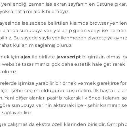
ve yenilendiği zaman ise ekran sayfanın en üstüne çık
 yoksa hata mı aldık bilemeyiz.
ayesinde ise sadece belirtilen kısımda browser yenile
i alanda sunucuya veri yollanıp gelen veriyi ise heme
iliriz. Bu sayede sayfa yenilenmeden ziyaretçiye aynı
rahat kullanım sağlamış oluruz.
lmek için
ajax
ile birlikte
javascript
bilgimizin olması 
 website tasarımımızı çok daha estetik hale getirerek 
 oluruz.
erelerde işimize yarabilir bir örnek vermek gerekirse 
- ilçe - şehir seçimi olduğunu düşünelim. İlk başta il al
 Yani diğer alanları pasif bırakarak ilk önce il alanını s
 göre sunucuya verinin aktırarak ilçe - şehir kısmının seç
sağlayabiliriz.
re çalışmasıda ekstra özelliklerinden birisidir. Örn: php