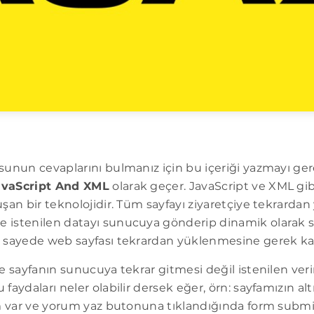
sunun cevaplarını bulmanız için bu içeriği yazmayı g
avaScript And XML
olarak geçer. JavaScript ve XML gibi
şan bir teknolojidir. Tüm sayfayı ziyaretçiye tekrarda
 istenilen datayı sunucuya gönderip dinamik olarak 
 sayede web sayfası tekrardan yüklenmesine gerek ka
le sayfanın sunucuya tekrar gitmesi değil istenilen ver
faydaları neler olabilir dersek eğer, örn: sayfamızın a
rm var ve yorum yaz butonuna tıklandığında form sub