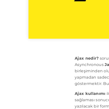
Ajax nedir?
soru
Asynchronous
J
birleşiminden olu
yapmadan sadece
göstermektir. Bu
Ajax kullanımı
i
sağlaması sonucu 
yazılacak bir fo