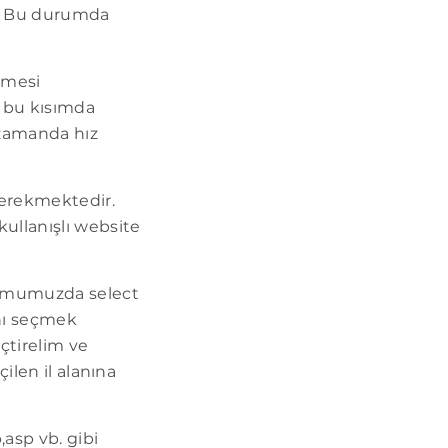
ar. Bu durumda
nmesi
n bu kısımda
 zamanda hız
gerekmektedir.
kullanışlı website
formumuzda select
anı seçmek
eçtirelim ve
ilen il alanına
,asp vb. gibi