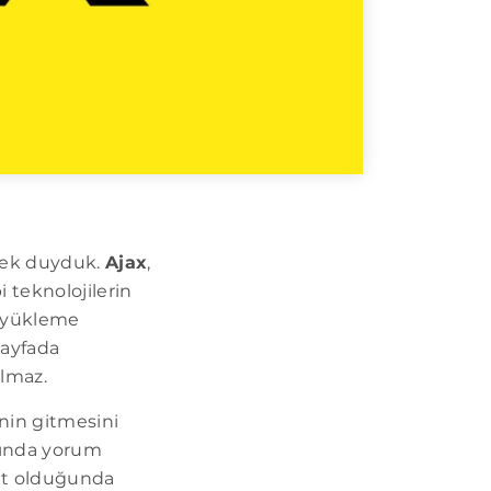
erek duyduk.
Ajax
,
 teknolojilerin
n yükleme
sayfada
lmaz.
inin gitmesini
ltında yorum
mit olduğunda