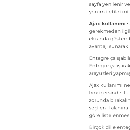
sayfa yenilenir 
yorum iletildi mi
Ajax kullanımı
s
gerekmeden ilgil
ekranda göstereb
avantajı sunarak 
Entegre çalışabi
Entegre çalışarak
arayüzleri yapmış
Ajax kullanımı n
box içersinde il 
zorunda bırakalım.
seçilen il alanına
göre listelenmesi 
Birçok dille enteg